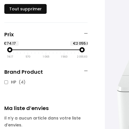
Tout supprimer
Prix
€74.17
€2 055.83
74.17
570
1 065
1 560
2 055.83
Brand Product
articles
4
HP
Ma liste d’envies
Il n’y a aucun article dans votre liste
d’envies.