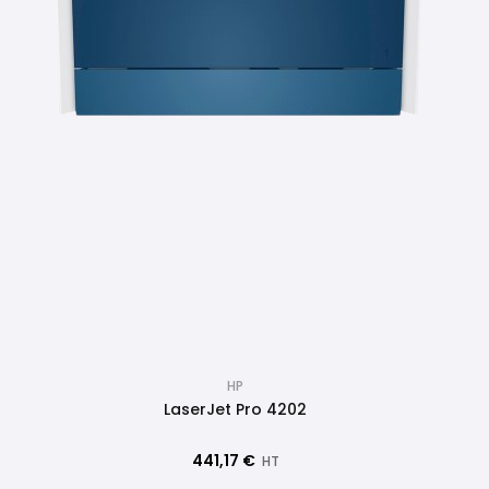
HP
LaserJet Pro 4202
441,17 €
HT