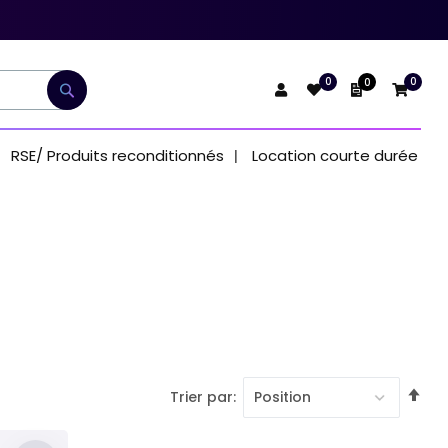
0
0
0
Mon devis
Rechercher
RSE/ Produits reconditionnés
Location courte durée
Pa
Trier par
or
dé