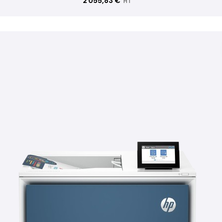
2 055,83 €
HT