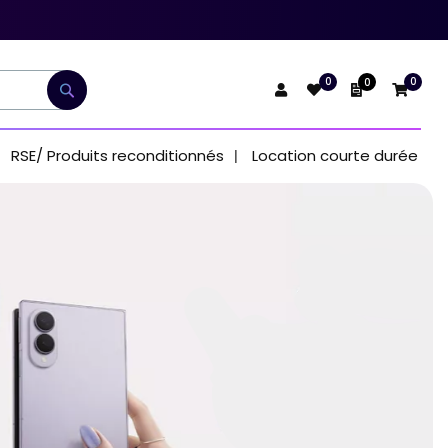
0
0
0
Mon devis
Rechercher
RSE/ Produits reconditionnés
Location courte durée