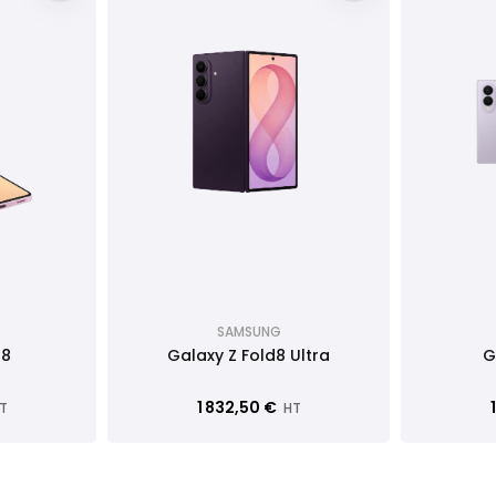
SAMSUNG
p8
Galaxy Z Fold8 Ultra
G
1 832,50 €
T
HT