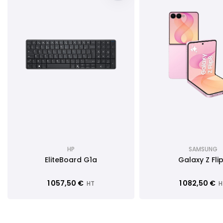
HP
SAMSUNG
EliteBoard G1a
Galaxy Z Fli
1 057,50 €
1 082,50 €
HT
H