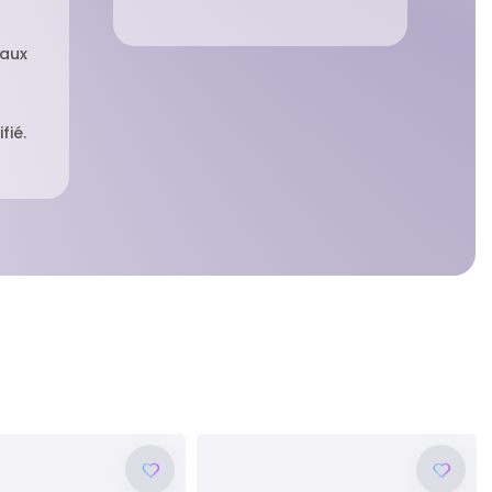
 aux
fié.