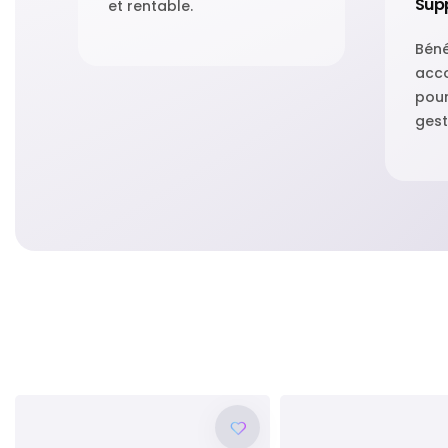
Supp
et rentable.
Béné
acc
pour
gest