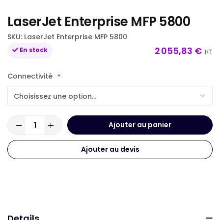
beginning
LaserJet Enterprise MFP 5800
of
the
SKU
LaserJet Enterprise MFP 5800
images
2 055,83 €
En stock
HT
gallery
Connectivité
Ajouter au panier
Ajouter au devis
Details