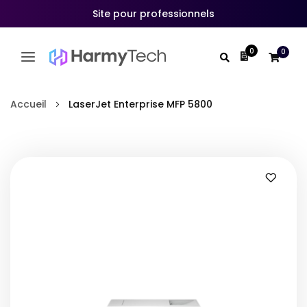
Site pour professionnels
0
0
Mon devis
Allez
au
Accueil
LaserJet Enterprise MFP 5800
contenu
Skip
to
the
end
of
the
images
gallery