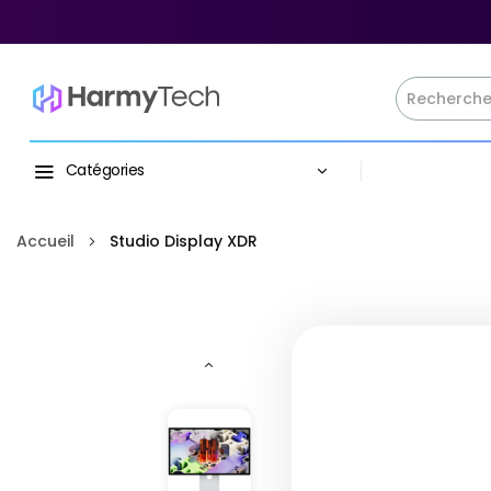
Catégories
Accueil
Studio Display XDR
Skip
to
the
end
of
the