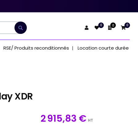
0
0
0
Mon devis
Rechercher
RSE/ Produits reconditionnés
Location courte durée
lay XDR
2 915,83 €
HT