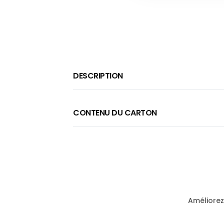
to
the
beginning
of
the
images
DESCRIPTION
gallery
CONTENU DU CARTON
Améliorez