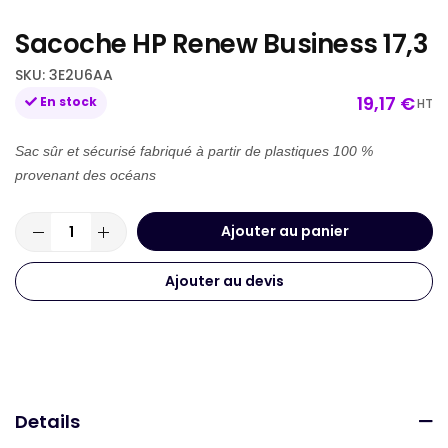
beginning
Sacoche HP Renew Business 17,3
of
the
SKU
3E2U6AA
images
19,17 €
En stock
HT
gallery
Sac sûr et sécurisé fabriqué à partir de plastiques 100 %
provenant des océans
Ajouter au panier
Ajouter au devis
Details