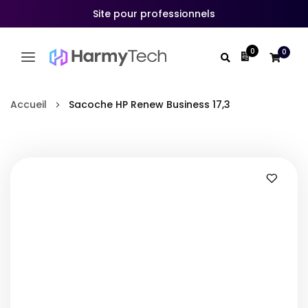
Site pour professionnels
0
0
Mon devis
Allez
au
Accueil
Sacoche HP Renew Business 17,3
contenu
Skip
to
the
end
of
the
images
gallery