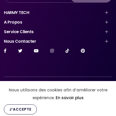
HARMY TECH
A Propos
Service Clients
Nous Contacter
© Harmytech Store. All Rights Reserved
Nous utilisons des cookies afin d’améliorer votre
expérience.
En savoir plus
0
0
J’ACCEPTE
Accueil
Menu
Wishlist
Cart