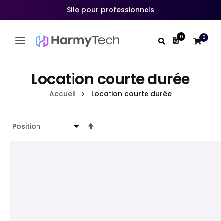
Site pour professionnels
0
0
Mon devis
Allez
au
Location courte durée
contenu
Accueil
Location courte durée
Par
ordre
décroissant