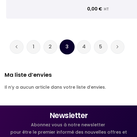
0,00 €
HT
Page
1
2
3
4
5
Page
Précédent
Page
Page
Vous lisez actuellement la 
Page
Page
Page
Suivant
Ma liste d’envies
Il n’y a aucun article dans votre liste d’envies.
Newsletter
Abonnez vous à notre newsletter
pour être le premier informé des nouvelles offres et