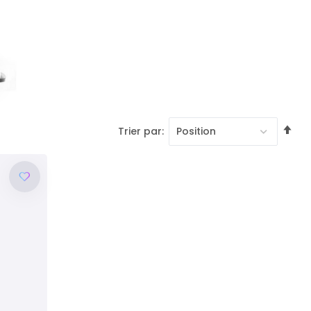
Pa
Trier par
or
dé