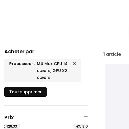
Acheter par
1
article
Processeur
M4 Max CPU 14
cœurs, GPU 32
cœurs
Tout supprimer
Prix
€428.33
€5 810