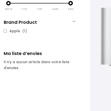
428.33
1 774
3 119
4 465
5 810
Brand Product
article
1
Apple
Ma liste d’envies
Il n’y a aucun article dans votre liste
d’envies.