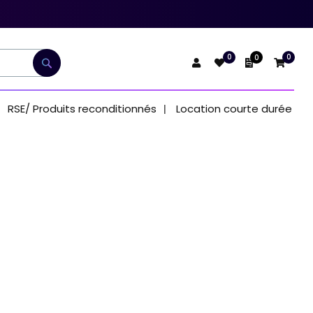
0
0
0
Mon devis
Rechercher
RSE/ Produits reconditionnés
Location courte durée