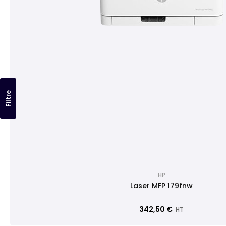
Filtre
HP
Laser MFP 179fnw
342,50 €
HT