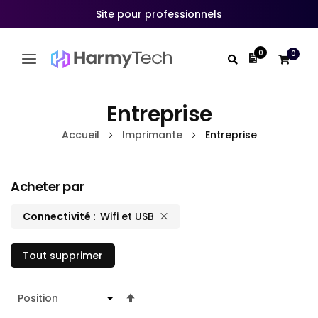
Site pour professionnels
0
0
Mon devis
Allez
au
Entreprise
contenu
Accueil
Imprimante
Entreprise
Acheter par
Connectivité
Wifi et USB
Tout supprimer
Par
ordre