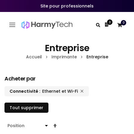
Site pour professionnels
0
0
Mon devis
Allez
au
Entreprise
contenu
Accueil
Imprimante
Entreprise
Acheter par
Connectivité
Ethernet et Wi-Fi
Tout supprimer
Par
ordre