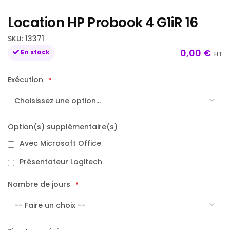
beginning
Location HP Probook 4 G1iR 16
of
the
SKU
13371
images
0,00 €
En stock
HT
gallery
Exécution
Option(s) supplémentaire(s)
Avec Microsoft Office
Présentateur Logitech
Nombre de jours