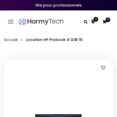
Site pour professionnels
0
0
Mon devis
Allez
au
Accueil
Location HP Probook 4 G1iR 16
contenu
Skip
to
the
end
of
the
images
gallery