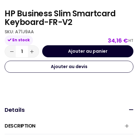
beginning
HP Business Slim Smartcard
of
the
Keyboard-FR-V2
images
SKU
A71J9AA
gallery
34,16 €
En stock
HT
Ajouter au panier
Ajouter au devis
Details
DESCRIPTION