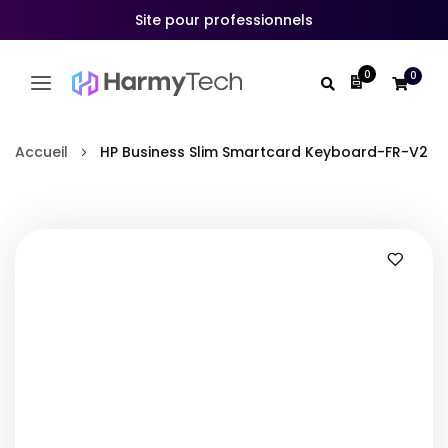
Site pour professionnels
0
0
Mon devis
Allez
au
Accueil
HP Business Slim Smartcard Keyboard-FR-V2
contenu
Skip
to
the
end
of
the
images
gallery