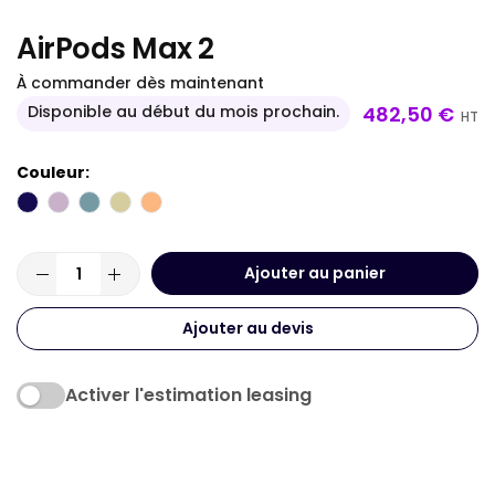
beginning
AirPods Max 2
of
the
À commander dès maintenant
images
482,50 €
Disponible au début du mois prochain.
HT
gallery
Couleur
Ajouter au panier
Ajouter au devis
Activer l'estimation leasing