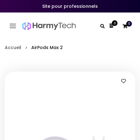
Site pour professionnels
0
0
Mon devis
Allez
au
Accueil
AirPods Max 2
contenu
Skip
to
the
end
of
the
images
gallery