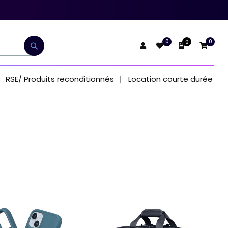
0
0
0
Mon devis
Rechercher
RSE/ Produits reconditionnés
Location courte durée