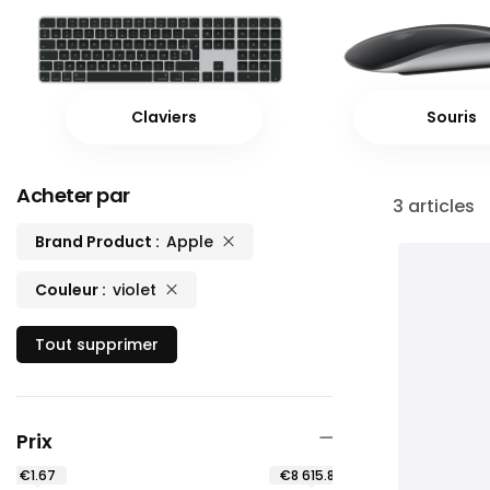
Claviers
Souris
Acheter par
3
articles
Brand Product
Apple
Couleur
violet
Tout supprimer
Prix
€1.67
€8 615.83