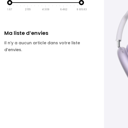
1.67
2 155
4 309
6 462
8 615.83
Ma liste d’envies
Il n’y a aucun article dans votre liste
d’envies.