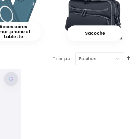
Accessoires
martphone et
Sacoche
tablette
Pa
Trier par
or
dé