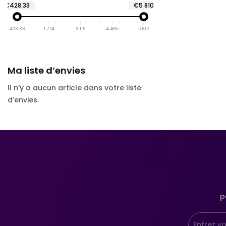
€428.33
€5 810
428.33
1 774
3 119
4 465
5 810
Ma liste d’envies
Il n’y a aucun article dans votre liste
d’envies.
p