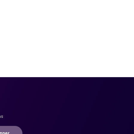
ns
nner