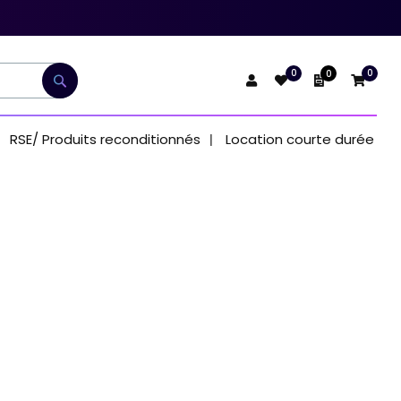
0
0
0
Mon devis
Rechercher
RSE/ Produits reconditionnés
Location courte durée