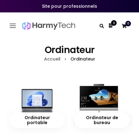
Site pour professionnels
0
0
Mon devis
Allez
au
Ordinateur
contenu
Accueil
Ordinateur
Ordinateur
Ordinateur de
portable
bureau