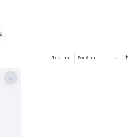
Pa
Trier par
or
dé