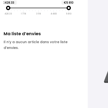
€428.33
€5 810
428.33
1 774
3 119
4 465
5 810
Ma liste d’envies
Il n’y a aucun article dans votre liste
d’envies.