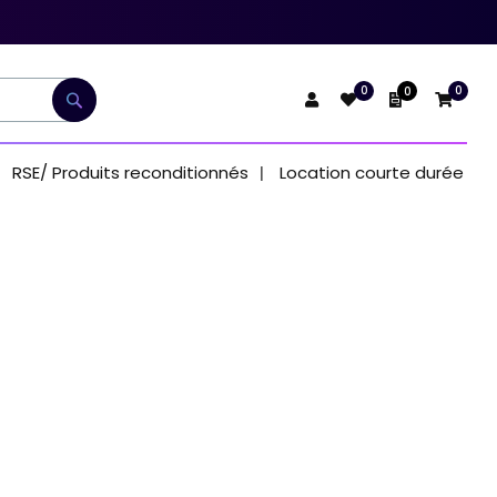
0
0
0
Mon devis
Rechercher
RSE/ Produits reconditionnés
Location courte durée