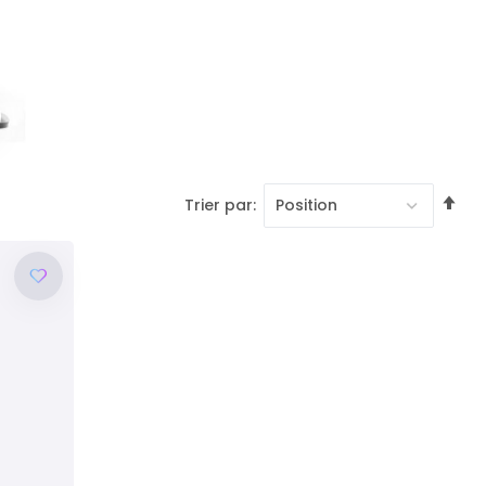
Pa
Trier par
or
dé