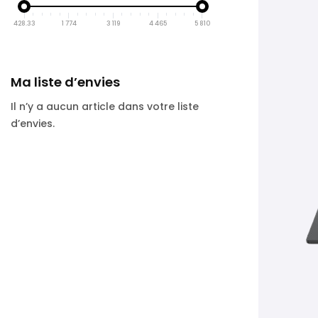
428.33
1 774
3 119
4 465
5 810
Ma liste d’envies
Il n’y a aucun article dans votre liste
d’envies.