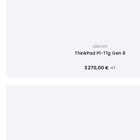
LENOVO
ThinkPad P1-T1g Gen 8
3 270,00 €
HT