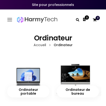
Site pour professionnels
0
0
Mon devis
Allez
au
Ordinateur
contenu
Accueil
Ordinateur
Ordinateur
Ordinateur de
portable
bureau