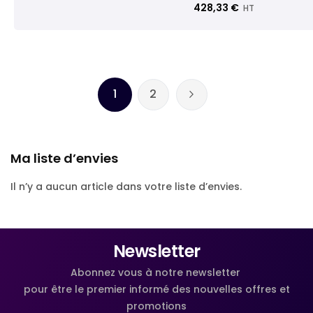
428,33 €
HT
Page
1
2
Vous lisez actuellement la page
Page
Page
Suivant
Ma liste d’envies
Il n’y a aucun article dans votre liste d’envies.
Newsletter
Abonnez vous à notre newsletter
pour être le premier informé des nouvelles offres et
promotions