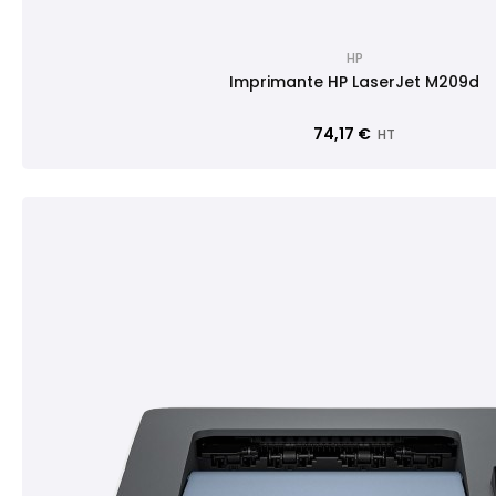
HP
Imprimante HP LaserJet M209d
74,17 €
HT