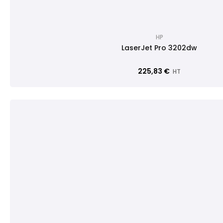
HP
LaserJet Pro 3202dw
225,83 €
HT