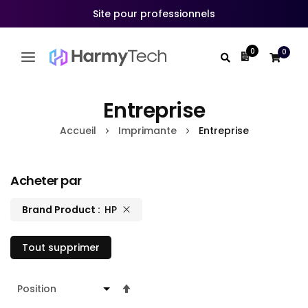
Site pour professionnels
0
0
Mon devis
Allez
au
Entreprise
contenu
Accueil
Imprimante
Entreprise
Acheter par
Brand Product
HP
Tout supprimer
Par
ordre