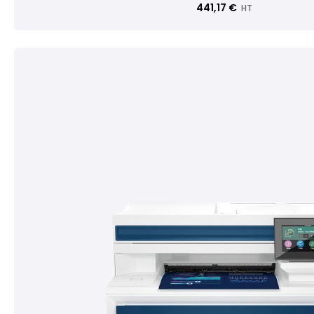
441,17 €
HT