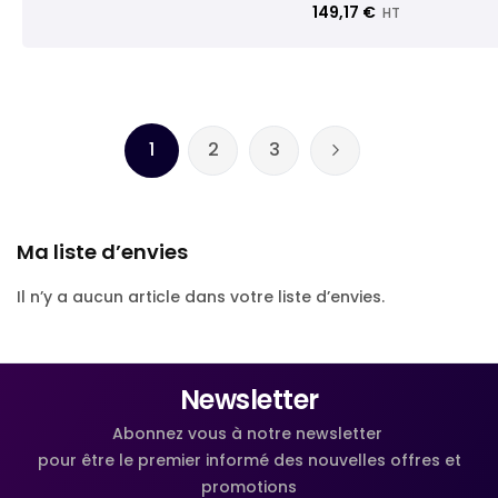
149,17 €
HT
Page
1
2
3
Vous lisez actuellement la page
Page
Page
Page
Suivant
Ma liste d’envies
Il n’y a aucun article dans votre liste d’envies.
Newsletter
Abonnez vous à notre newsletter
pour être le premier informé des nouvelles offres et
promotions