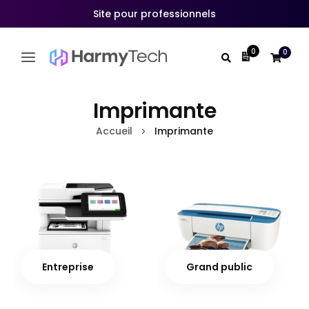
Site pour professionnels
0
0
Mon devis
Allez
au
Imprimante
contenu
Accueil
Imprimante
Entreprise
Grand public