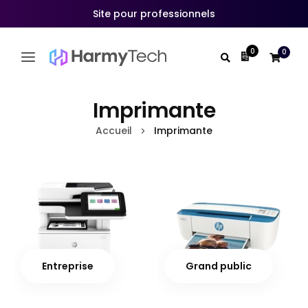
Site pour professionnels
0
0
Mon devis
Allez
au
Imprimante
contenu
Accueil
Imprimante
Entreprise
Grand public