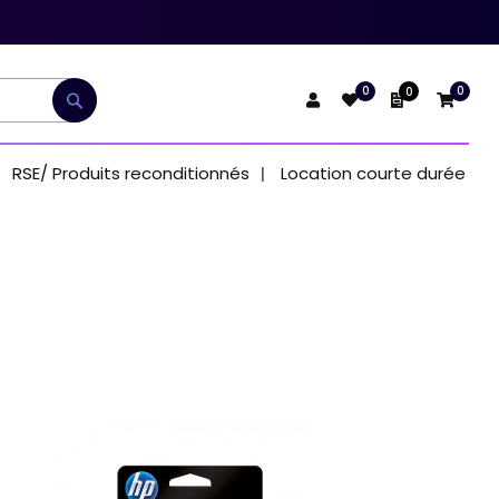
0
0
0
Mon devis
Rechercher
RSE/ Produits reconditionnés
Location courte durée