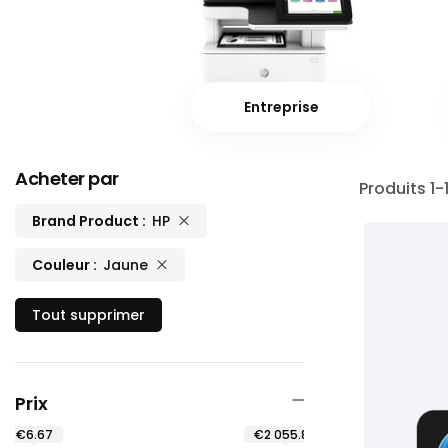
Entreprise
Acheter par
Produits
1
-
Brand Product
HP
Couleur
Jaune
Tout supprimer
Prix
€6.67
€2 055.83