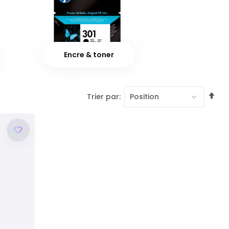
Encre & toner
Pa
Trier par
or
dé