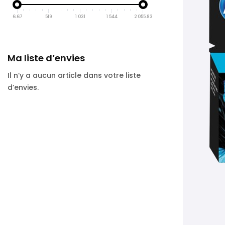
6.67
519
1 031
1 544
2 055.83
Ma liste d’envies
Il n’y a aucun article dans votre liste
d’envies.