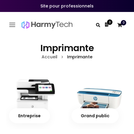
Site pour professionnels
0
0
Mon devis
Allez
au
Imprimante
contenu
Accueil
Imprimante
Entreprise
Grand public