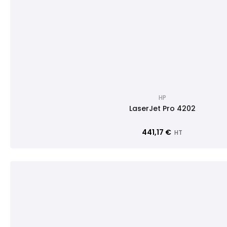
HP
LaserJet Pro 4202
441,17 €
HT